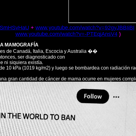
l3SmHSvHaU
+
www.youtube.com/watch?v=92gyJBBIiBI
www.youtube.com/watch?v=-PTEqjAnsV4
)
 LA MAMOGRAFÍA
es de Canadá, Italia, Escocia y Australia ��
ntonces, ser diagnosticado con
ni siquiera existía.
e 10 kРа (1019 kg/m2) y luego se bombardea con radiación radi
e una gran cantidad de cáncer de mama ocurre en mujeres comp