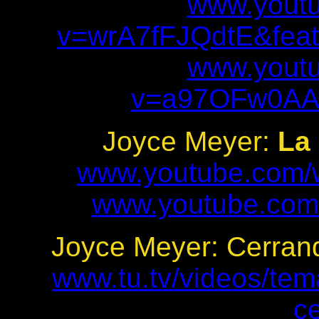
www.yout
v=wrA7fFJQdtE&fea
www.yout
v=a97OFw0AAP
Joyce Meyer:
La 
www.youtube.com/
www.youtube.com
Joyce Meyer: Cerrand
www.tu.tv/videos/tem
c