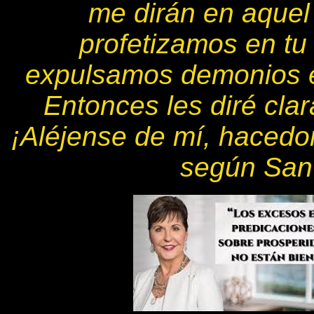
me dirán en aquel 
profetizamos en tu
expulsamos demonios e
Entonces les diré cla
¡Aléjense de mí, hacedo
según San