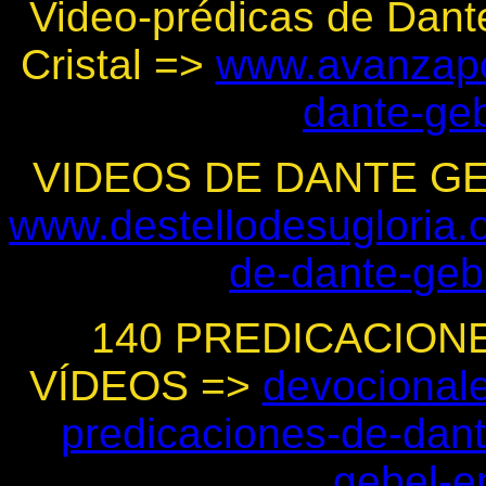
Video-prédicas de Dant
Cristal =>
www.avanzapo
dante-geb
VIDEOS DE DANTE G
www.destellodesugloria.o
de-dante-geb
140 PREDICACION
VÍDEOS =>
devocionale
predicaciones-de-dant
gebel-e