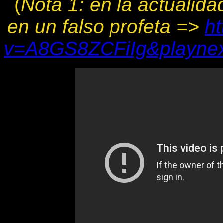
(
Nota 1: en la actualid
en un falso profeta =>
h
v=A8GS8ZCFiIg&playne