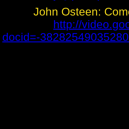
John Osteen: Como
http://video.g
docid=-3828254903528