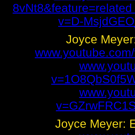
8vNt8&feature=relate
v=D-MsjdGEO_
Joyce Meyer:
www.youtube.com/
www.yout
v=1O8QbS0f5WY
www.yout
v=GZrwFRC1SU
Joyce Meyer: E