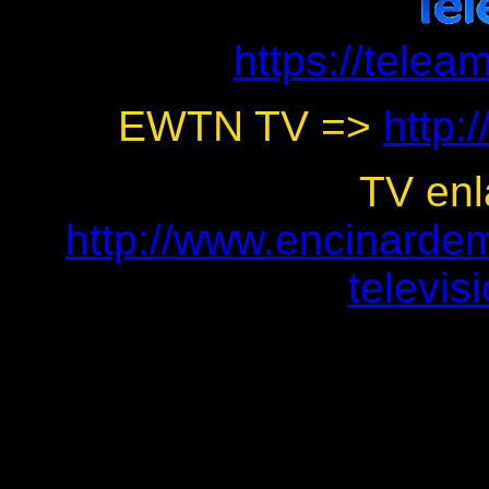
https://telea
EWTN TV =>
http:
TV en
http://www.encinard
televis