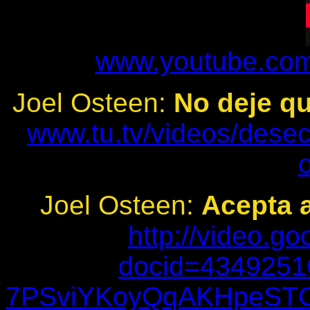
www.youtube.com
Joel Osteen:
No deje qu
www.tu.tv/videos/desec
Joel Osteen:
Acepta a
http://video.g
docid=4349251
7PSviYKoyQqAKHpeSTC