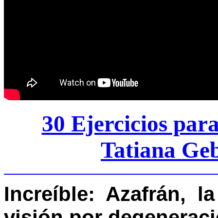
30 Ejercicios par
Tatiana Geb
Increíble:
Azafrán, l
visión por degenerac